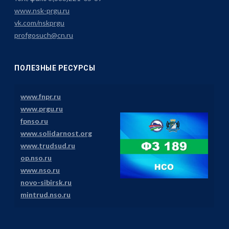
www.nsk-prgu.ru
vk.com/nskprgu
profgosuch@cn.ru
ПОЛЕЗНЫЕ РЕСУРСЫ
www.fnpr.ru
www.prgu.ru
fpnso.ru
www.solidarnost.org
www.trudsud.ru
op.nso.ru
www.nso.ru
novo-sibirsk.ru
mintrud.nso.ru